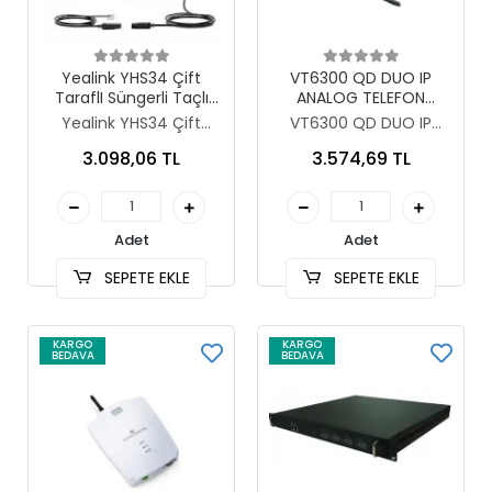
Sepete Ekle
Sepete Ekle
Yealink YHS34 Çift
VT6300 QD DUO IP
TaraflI Süngerli Taçlı
ANALOG TELEFON
Ofis KulaklIğI
KULAKLIĞI
Yealink YHS34 Çift
VT6300 QD DUO IP
TaraflI Süngerli Taçlı
ANALOG TELEFON
3.098,06 TL
3.574,69 TL
Ofis KulaklIğI
KULAKLIĞI
Adet
Adet
SEPETE EKLE
SEPETE EKLE
KARGO
KARGO
BEDAVA
BEDAVA