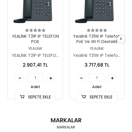
Sepete Ekle
Sepete Ekle
YEALİNK T31P IP TELEFON
Yealink T31W IP Telefon
POE
PoE Ve Wi Fi Destekli
YEALİNK
YEALİNK
YEALİNK T31P IP TELEFON
Yealink T31W IP Telefon
POE-1899-1531
PoE Ve Wi Fi Destekli
2.907,41 TL
3.717,68 TL
Adet
Adet
SEPETE EKLE
SEPETE EKLE
MARKALAR
MARKALAR