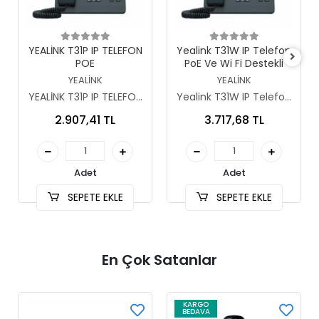
Sepete Ekle
Sepete Ekle
YEALİNK T31P IP TELEFON
Yealink T31W IP Telefon
POE
PoE Ve Wi Fi Destekli
YEALİNK
YEALİNK
YEALİNK T31P IP TELEFON
Yealink T31W IP Telefon
POE-1899-1531
PoE Ve Wi Fi Destekli
2.907,41 TL
3.717,68 TL
Adet
Adet
SEPETE EKLE
SEPETE EKLE
En Çok Satanlar
KARGO
BEDAVA