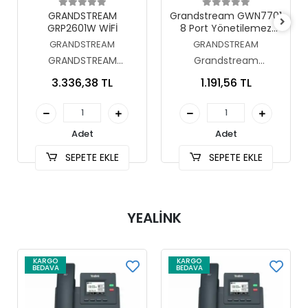
Sepete Ekle
Sepete Ekle
GRANDSTREAM
Grandstream GWN7701
GRP2601W WİFİ
8 Port Yönetilemez
Gigabit Switch
GRANDSTREAM
GRANDSTREAM
GRANDSTREAM
Grandstream
GRP2601W
GWN7701P
3.336,38 TL
1.191,56 TL
Adet
Adet
SEPETE EKLE
SEPETE EKLE
YEALİNK
KARGO
KARGO
BEDAVA
BEDAVA