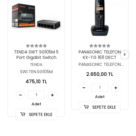
Sepete Ekle
Sepete Ekle
TENDA SWT SG105M 5
PANASONIC TELEFON
Port Gigabit Switch
KX-TG 1611 DECT
PANASONIC TELEFON
TENDA
KX-TG 1611 DECT
SWI.TEN.SG105M
2.650,00 TL
475,10 TL
Adet
Adet
SEPETE EKLE
SEPETE EKLE