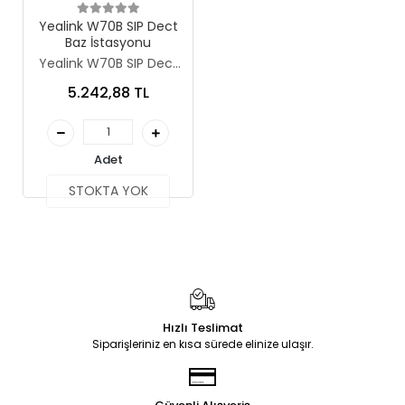
Stokta Yok
Yealink W70B SIP Dect
Baz İstasyonu
Yealink W70B SIP Dect
Baz İstasyonu
5.242,88 TL
Adet
STOKTA YOK
Hızlı Teslimat
Siparişleriniz en kısa sürede elinize ulaşır.