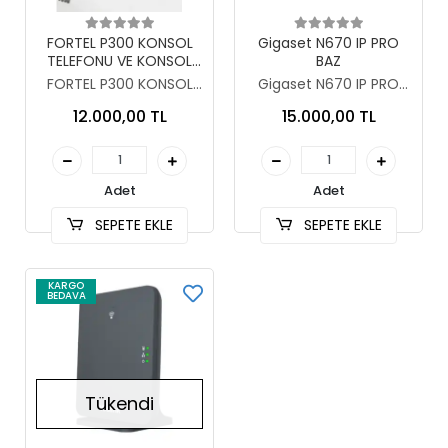
Sepete Ekle
Sepete Ekle
FORTEL P300 KONSOL
Gigaset N670 IP PRO
TELEFONU VE KONSOL
BAZ
KARTI
FORTEL P300 KONSOL
Gigaset N670 IP PRO
TELEFONU VE KONSOL
BAZ
12.000,00 TL
15.000,00 TL
KARTI
Adet
Adet
SEPETE EKLE
SEPETE EKLE
KARGO
BEDAVA
Tükendi