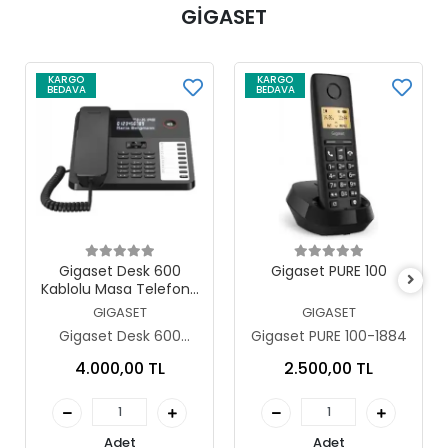
GİGASET
KARGO
KARGO
BEDAVA
BEDAVA
Sepete Ekle
Sepete Ekle
Gigaset Desk 600
Gigaset PURE 100
Kablolu Masa Telefonu
Siyah
GIGASET
GIGASET
Gigaset Desk 600
Gigaset PURE 100-1884
Kablolu Masa Telefonu
4.000,00 TL
2.500,00 TL
Siyah
Adet
Adet