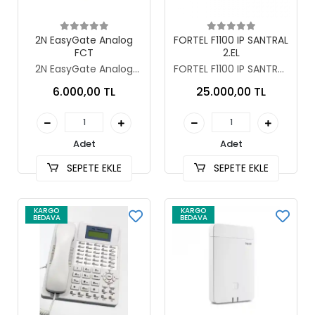
Sepete Ekle
Sepete Ekle
2N EasyGate Analog
FORTEL F1100 IP SANTRAL
FCT
2.EL
2N EasyGate Analog
FORTEL F1100 IP SANTRAL
FCT
2.EL
6.000,00 TL
25.000,00 TL
Adet
Adet
SEPETE EKLE
SEPETE EKLE
KARGO
KARGO
BEDAVA
BEDAVA