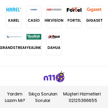
KAREL
CASİO
HİKVİSİON
FORTEL
GIGASET
GRANDSTREAM
YEALİNK
DAHUA
Yardım
Sıkça Sorulan
Müşteri Hizmetleri
Lazım Mı?
Sorular
02125366655