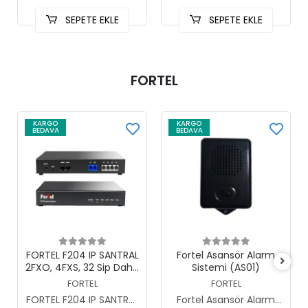
SEPETE EKLE
SEPETE EKLE
FORTEL
KARGO
KARGO
BEDAVA
BEDAVA
Sepete Ekle
Sepete Ekle
FORTEL F204 IP SANTRAL
Fortel Asansör Alarm
2FXO, 4FXS, 32 Sip Dahili
Sistemi (AS01)
Kullanıcı
FORTEL
FORTEL
FORTEL F204 IP SANTRAL
Fortel Asansör Alarm