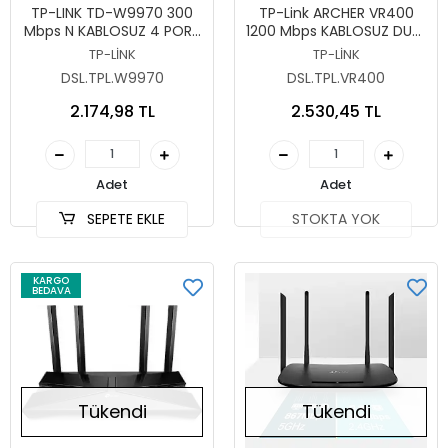
Sepete Ekle
Stokta Yok
TP-LINK TD-W9970 300
TP-Link ARCHER VR400
Mbps N KABLOSUZ 4 PORT
1200 Mbps KABLOSUZ DUAL
VDSL2/ADSL2+ MODEM
BAND VDSL/ADSL
TP-LİNK
TP-LİNK
ROUTER
MODEM/ROUTER
DSL.TPL.W9970
DSL.TPL.VR400
2.174,98 TL
2.530,45 TL
Adet
Adet
SEPETE EKLE
STOKTA YOK
KARGO
BEDAVA
Tükendi
Tükendi