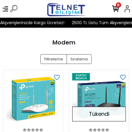
0
ışverişlerinizde Kargo Ücretsiz!
2500 TL Üstü Tüm Alışverişleri
Modem
Filtreleme
Sıralama
KARGO
BEDAVA
Tükendi