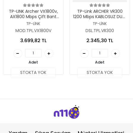
Stokta Yok
Stokta Yok
TP-LINK Archer VX1800v,
TP-Link ARCHER VR300
AX1800 Mbps Çift Bant
1200 Mbps KABLOSUZ DUAL
Gigabit Port, Fiber Destekli
BAND GIGABIT
TP-LİNK
TP-LİNK
Wi-Fi 6 VDSL Modem
MODEM/ROUTER
MOD.TPL.VX1800V
DSL.TPL.VR300
Router
3.699,82 TL
2.345,30 TL
Adet
Adet
STOKTA YOK
STOKTA YOK