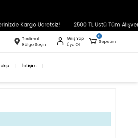
nizde Kargo Ücretsiz!
2500 TL Üstü Tüm Alışverişl
0
Giriş Yap
Teslimat
Sepetim
Bölge Seçin
Üye Ol
Takip
İletişim