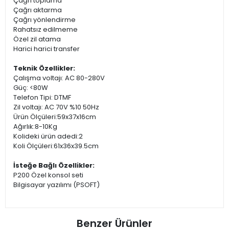
Çağrı toplama
Çağrı aktarma
Çağrı yönlendirme
Rahatsız edilmeme
Özel zil atama
Harici harici transfer
Teknik Özellikler:
Çalışma voltajı: AC 80-280V
Güç: <80W
Telefon Tipi: DTMF
Zil voltajı: AC 70V %10 50Hz
Ürün Ölçüleri:59x37x16cm
Ağırlık:8-10Kg
Kolideki ürün adedi:2
Koli Ölçüleri:61x36x39.5cm
İsteğe Bağlı Özellikler:
P200 Özel konsol seti
Bilgisayar yazılımı (PSOFT)
Benzer Ürünler