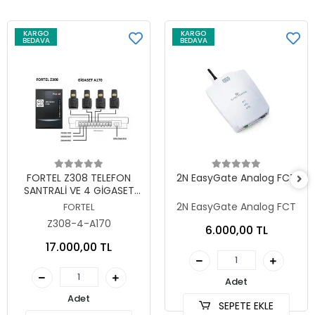
KARGO
KARGO
BEDAVA
BEDAVA
Sepete Ekle
Sepete Ekle
FORTEL Z308 TELEFON
2N EasyGate Analog FCT
SANTRALİ VE 4 GİGASET
A170 DECT TELEFON
2N EasyGate Analog FCT
FORTEL
Z308-4-A170
6.000,00 TL
17.000,00 TL
Adet
Adet
SEPETE EKLE