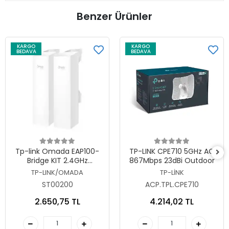
Benzer Ürünler
KARGO
KARGO
BEDAVA
BEDAVA
Sepete Ekle
Sepete Ekle
Tp-link Omada EAP100-
TP-LINK CPE710 5GHz AC
Bridge KIT 2.4GHz
867Mbps 23dBi Outdoor
300Mbps Indoor/Outdoor
TP-LINK/OMADA
TP-LİNK
Wireless Bridge
ST00200
ACP.TPL.CPE710
2.650,75 TL
4.214,02 TL