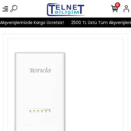
0
ışverişlerinizde Kargo Ücretsiz!
2500 TL Üstü Tüm Alışverişleri