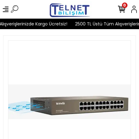
0
şverişlerinizde Kargo Ücretsiz!
2500 TL Üstü Tüm Alışverişlerin