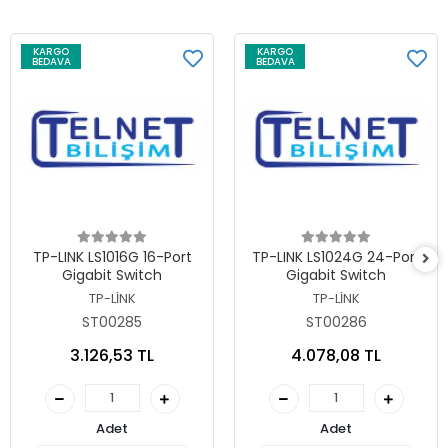
KARGO
KARGO
BEDAVA
BEDAVA
Sepete Ekle
Sepete Ekle
TP-LINK LS1016G 16-Port
TP-LINK LS1024G 24-Port
Gigabit Switch
Gigabit Switch
TP-LİNK
TP-LİNK
ST00285
ST00286
3.126,53 TL
4.078,08 TL
Adet
Adet