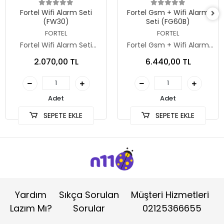
Sepete Ekle
Sepete Ekle
Fortel Wifi Alarm Seti
Fortel Gsm + Wifi Alarm
(FW30)
Seti (FG60B)
FORTEL
FORTEL
Fortel Wifi Alarm Seti
Fortel Gsm + Wifi Alarm
(FW30)
Seti (FG60B)
2.070,00 TL
6.440,00 TL
Adet
Adet
SEPETE EKLE
SEPETE EKLE
Yardım
Sıkça Sorulan
Müşteri Hizmetleri
Lazım Mı?
Sorular
02125366655