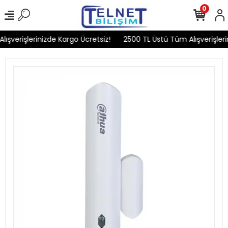
0
şverişlerinizde Kargo Ücretsiz!
2500 TL Üstü Tüm Alışverişlerin