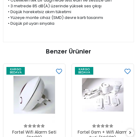
• Özellikleri tek bir düğmede test edin ve sessize alın
• 3 metrede 85 dB(A) üzerinde yüksek ses çıkışı
• Düşük hareketsiz akım tüketimi
• Yüzeye monte cihaz (SMD) devre kartı tasarımı
• Düşük pil uyarı sinyalia
Benzer Ürünler
KARGO
KARGO
BEDAVA
BEDAVA
Sepete Ekle
Sepete Ekle
Fortel Wifi Alarm Seti
Fortel Gsm + Wifi Alarm