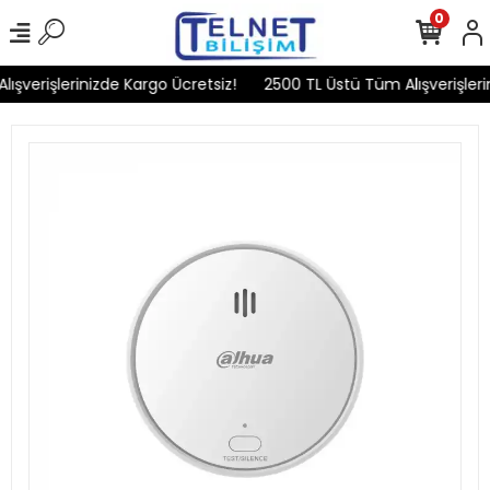
0
şverişlerinizde Kargo Ücretsiz!
2500 TL Üstü Tüm Alışverişlerin