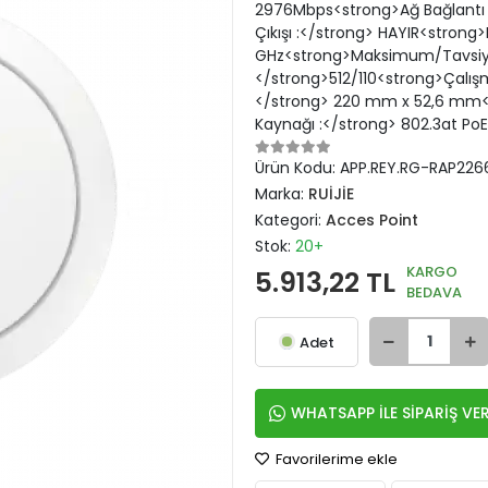
2976Mbps<strong>Ağ Bağlantı N
Çıkışı :</strong> HAYIR<stron
GHz<strong>Maksimum/Tavsiye 
</strong>512/110<strong>Çalış
</strong> 220 mm x 52,6 mm<st
Kaynağı :</strong> 802.3at Po
Ürün Kodu:
APP.REY.RG-RAP226
Marka:
RUİJİE
Kategori:
Acces Point
Stok:
20+
KARGO
5.913,22 TL
BEDAVA
Adet
WHATSAPP İLE SİPARİŞ VE
Favorilerime ekle