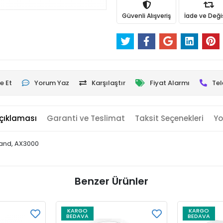
Güvenli Alışveriş
İade ve Değ
e Et
Yorum Yaz
Karşılaştır
Fiyat Alarmı
Tel
çıklaması
Garanti ve Teslimat
Taksit Seçenekleri
Yo
band, AX3000
Benzer Ürünler
KARGO
KARGO
BEDAVA
BEDAVA