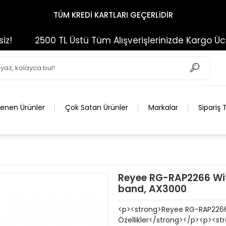
TÜM KREDİ KARTLARI GEÇERLİDİR
2500 TL Üstü Tüm Alışverişlerinizde Kargo Ücretsi
lenen Ürünler
Çok Satan Ürünler
Markalar
Sipariş 
Reyee RG-RAP2266 Wif
band, AX3000
<p><strong>Reyee RG-RAP2266
Özellikler</strong></p><p><str