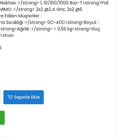
oktası :</strong> 1, 10/100/1000 Baz-T<strong>PoE
g>MIMO :</strong> 2x2 @2,4 GHz, 2x2 @5
Edilen Müşteriler :
ma Sıcaklığı :</strong> 0C~40C<strong>Boyut :
rong>Ağırlık :</strong> < 0,55 kg<strong>Güç
E<stron
6
Sepete Ekle
R