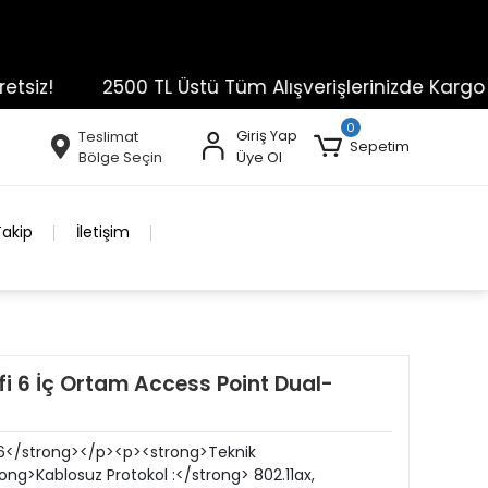
z!
2500 TL Üstü Tüm Alışverişlerinizde Kargo Ücre
0
Giriş Yap
Teslimat
Sepetim
Bölge Seçin
Üye Ol
Takip
İletişim
i 6 İç Ortam Access Point Dual-
</strong></p><p><strong>Teknik
ong>Kablosuz Protokol :</strong> 802.11ax,