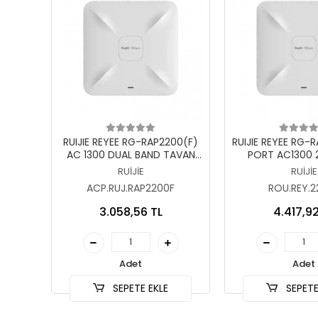
Sepete Ekle
Sepete
RUIJIE REYEE RG-RAP2200(F)
RUIJIE REYEE RG-
AC 1300 DUAL BAND TAVAN
PORT AC1300 
TİPİ ACCES POİNT
10/100/1000 2X
RUİJİE
RUİJİE
POE ACCESS
ACP.RUJ.RAP2200F
ROU.REY.2
3.058,56 TL
4.417,92
Adet
Adet
SEPETE EKLE
SEPETE