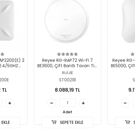
 Ekle
Sepete Ekle
S
RAP2200(E) 2
Reyee RG-RAP72 Wi-Fi 7
Reyee RG-
2.4/5GHZ
BE3600, Çift Bantlı Tavan Tipi
BE5000, Çift
2 İÇORTAM
Erişim Noktası
Eriş
RUİJİE
 POINT
200E
ST00218
S
 TL
8.088,19 TL
9.
Adet
 EKLE
SEPETE EKLE
S