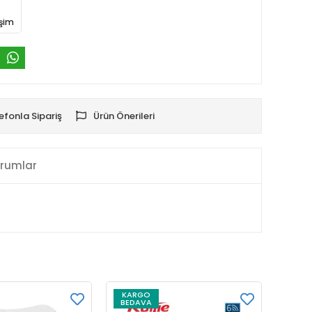
işim
efonla Sipariş
Ürün Önerileri
rumlar
KARGO
BEDAVA