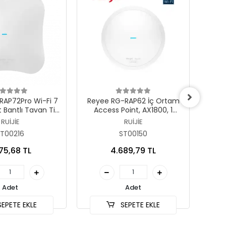
epete Ekle
Sepete Ekle
RAP72Pro Wi-Fi 7
Reyee RG-RAP62 İç Ortam
TEND
 Bantlı Tavan Tipi
Access Point, AX1800, 1
im Noktası
Gigabit Ethernet Port
RUİJİE
RUİJİE
T00216
ST00150
175,68 TL
4.689,79 TL
Adet
Adet
EPETE EKLE
SEPETE EKLE