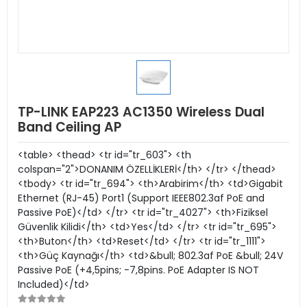
TP-LINK EAP223 AC1350 Wireless Dual
Band Ceiling AP
<table> <thead> <tr id="tr_603"> <th
colspan="2">DONANIM ÖZELLİKLERİ</th> </tr> </thead>
<tbody> <tr id="tr_694"> <th>Arabirim</th> <td>Gigabit
Ethernet (RJ-45) Port1 (Support IEEE802.3af PoE and
Passive PoE)</td> </tr> <tr id="tr_4027"> <th>Fiziksel
Güvenlik Kilidi</th> <td>Yes</td> </tr> <tr id="tr_695">
<th>Buton</th> <td>Reset</td> </tr> <tr id="tr_1111">
<th>Güç Kaynağı</th> <td>&bull; 802.3af PoE &bull; 24V
Passive PoE (+4,5pins; -7,8pins. PoE Adapter IS NOT
Included)</td>