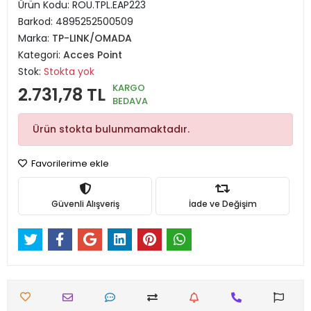
Ürün Kodu:
ROU.TPL.EAP223
Barkod:
4895252500509
Marka:
TP-LINK/OMADA
Kategori:
Acces Point
Stok:
Stokta yok
KARGO
2.731,78 TL
BEDAVA
Ürün stokta bulunmamaktadır.
Favorilerime ekle
Güvenli Alışveriş
İade ve Değişim