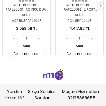
Sepete Ekle
Sepete Ekle
RUIJIE REYEE RG-
RUIJIE REYEE RG-
RAP2200(F) AC 1300 DUAL
RAP2200(E) 2 PORT
BAND TAVAN TİPİ ACCES
AC1300 2.4/5GHZ
RUİJİE
RUİJİE
POİNT
10/100/1000 2X2 İÇORTAM
ACP.RUJ.RAP2200F
ROU.REY.2200E
POE ACCESS POINT
3.058,56 TL
4.417,92 TL
Adet
Adet
SEPETE EKLE
SEPETE EKLE
Yardım
Sıkça Sorulan
Müşteri Hizmetleri
Lazım Mı?
Sorular
02125366655