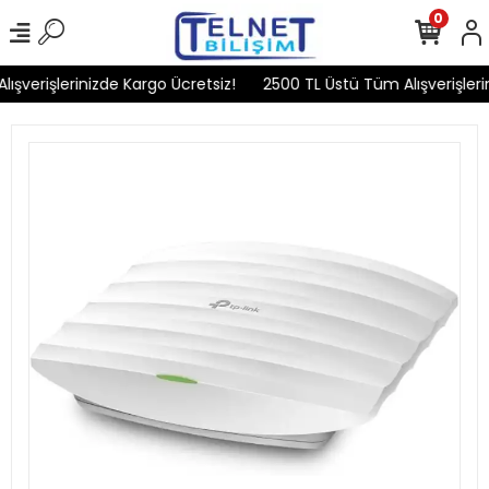
0
şverişlerinizde Kargo Ücretsiz!
2500 TL Üstü Tüm Alışverişlerin