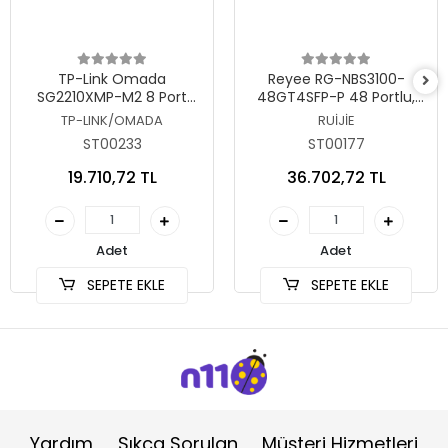
Sepete Ekle
Sepete Ekle
TP-Link Omada
Reyee RG-NBS3100-
SG2210XMP-M2 8 Port
48GT4SFP-P 48 Portlu,
2.5G Gigabit PoE Switch
10/100/1000 Gigabit, L2
TP-LINK/OMADA
RUİJİE
Yönetilebilir Switch, 4 SFP,
ST00233
ST00177
48 Port PoE+ (370W)
19.710,72 TL
36.702,72 TL
Adet
Adet
SEPETE EKLE
SEPETE EKLE
Yardım
Sıkça Sorulan
Müşteri Hizmetleri