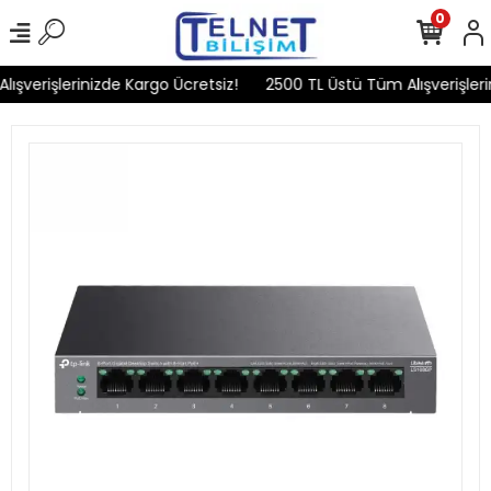
0
şverişlerinizde Kargo Ücretsiz!
2500 TL Üstü Tüm Alışverişlerin