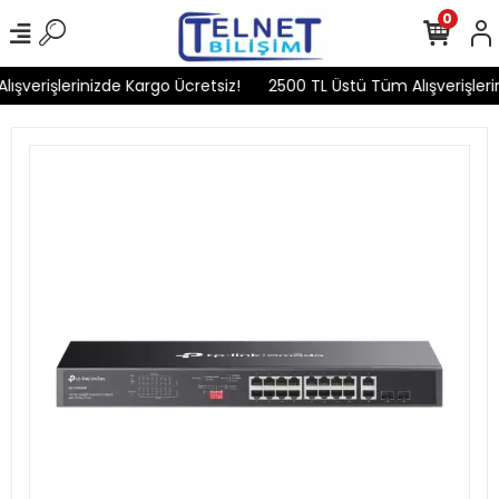
0
şverişlerinizde Kargo Ücretsiz!
2500 TL Üstü Tüm Alışverişlerin