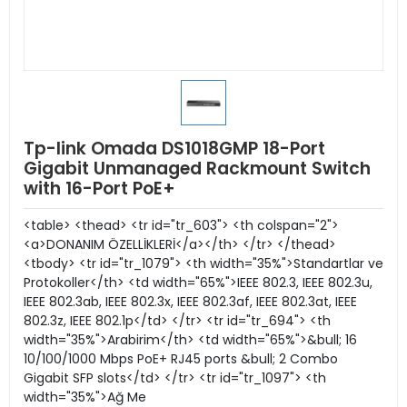
Tp-link Omada DS1018GMP 18-Port
Gigabit Unmanaged Rackmount Switch
with 16-Port PoE+
<table> <thead> <tr id="tr_603"> <th colspan="2">
<a>DONANIM ÖZELLİKLERİ</a></th> </tr> </thead>
<tbody> <tr id="tr_1079"> <th width="35%">Standartlar ve
Protokoller</th> <td width="65%">IEEE 802.3, IEEE 802.3u,
IEEE 802.3ab, IEEE 802.3x, IEEE 802.3af, IEEE 802.3at, IEEE
802.3z, IEEE 802.1p</td> </tr> <tr id="tr_694"> <th
width="35%">Arabirim</th> <td width="65%">&bull; 16
10/100/1000 Mbps PoE+ RJ45 ports &bull; 2 Combo
Gigabit SFP slots</td> </tr> <tr id="tr_1097"> <th
width="35%">Ağ Me