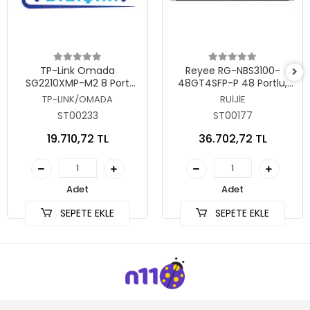
Sepete Ekle
Sepete Ekle
TP-Link Omada
Reyee RG-NBS3100-
SG2210XMP-M2 8 Port
48GT4SFP-P 48 Portlu,
2.5G Gigabit PoE Switch
10/100/1000 Gigabit, L2
TP-LINK/OMADA
RUİJİE
Yönetilebilir Switch, 4 SFP,
ST00233
ST00177
48 Port PoE+ (370W)
19.710,72 TL
36.702,72 TL
Adet
Adet
SEPETE EKLE
SEPETE EKLE