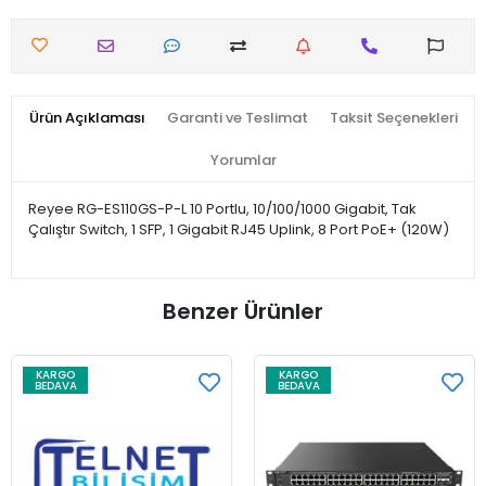
Ürün Açıklaması
Garanti ve Teslimat
Taksit Seçenekleri
Yorumlar
Reyee RG-ES110GS-P-L 10 Portlu, 10/100/1000 Gigabit, Tak
Çalıştır Switch, 1 SFP, 1 Gigabit RJ45 Uplink, 8 Port PoE+ (120W)
Benzer Ürünler
KARGO
KARGO
BEDAVA
BEDAVA