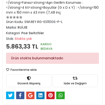
</strong>Fansız<strong>Aşırı Gerilim Koruması :
</strong>4 kV<strong>Boyutlar (G x D x Y) : </strong>190
mm x 150 mm x 43 mm (7,48 inç
Ürün Kodu:
SWI.REY.RG-ES110GS-P-L
Marka:
RUİJİE
Kategori:
Poe Switchler
Stok:
Stokta yok
KARGO
5.863,33 TL
BEDAVA
Ürün stokta bulunmamaktadır.
Favorilerime ekle
Güvenli Alışveriş
İade ve Değişim