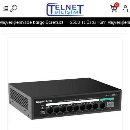
0
şverişlerinizde Kargo Ücretsiz!
2500 TL Üstü Tüm Alışverişlerin