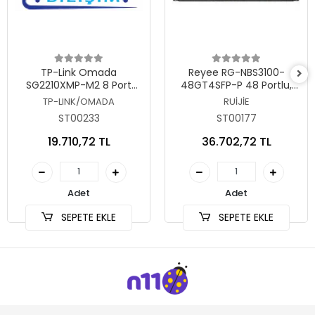
Sepete Ekle
Sepete Ekle
TP-Link Omada
Reyee RG-NBS3100-
SG2210XMP-M2 8 Port
48GT4SFP-P 48 Portlu,
2.5G Gigabit PoE Switch
10/100/1000 Gigabit, L2
TP-LINK/OMADA
RUİJİE
Yönetilebilir Switch, 4 SFP,
ST00233
ST00177
48 Port PoE+ (370W)
19.710,72 TL
36.702,72 TL
Adet
Adet
SEPETE EKLE
SEPETE EKLE