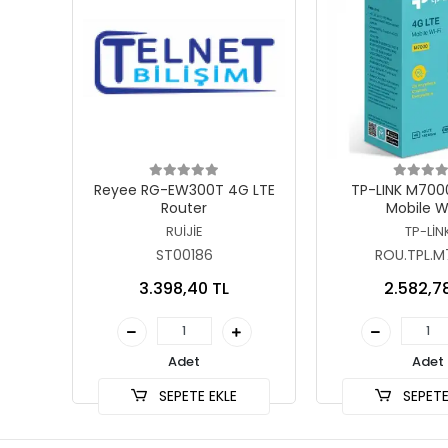
Sepete Ekle
Sepete
Reyee RG-EW300T 4G LTE
TP-LINK M700
Router
Mobile W
RUİJİE
TP-LİN
ST00186
ROU.TPL.
3.398,40 TL
2.582,7
Adet
Adet
SEPETE EKLE
SEPETE