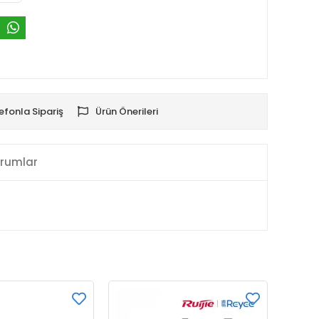
efonla Sipariş
Ürün Önerileri
rumlar
KAR
BEDA