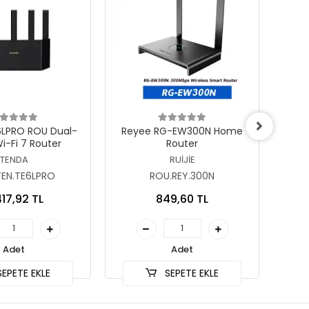
epete Ekle
Sepete Ekle
6LPRO ROU Dual-
Reyee RG-EW300N Home
Reye
i-Fi 7 Router
Router
D
Nokt
TENDA
RUİJİE
İçe
TEN.TE6LPRO
ROU.REY.300N
417,92 TL
849,60 TL
Adet
Adet
EPETE EKLE
SEPETE EKLE