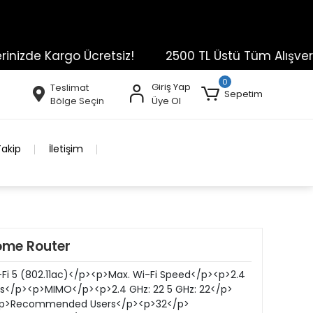
zde Kargo Ücretsiz!
2500 TL Üstü Tüm Alışverişler
0
Giriş Yap
Teslimat
Sepetim
Bölge Seçin
Üye Ol
Takip
İletişim
me Router
Fi 5 (802.11ac)</p><p>Max. Wi-Fi Speed</p><p>2.4
s</p><p>MIMO</p><p>2.4 GHz: 22 5 GHz: 22</p>
<p>Recommended Users</p><p>32</p>