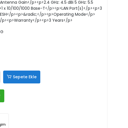
tenna Gain</p><p>2.4 GHz: 4.5 dBi 5 GHz: 5.5
1 x 10/100/1000 Base-T</p><p>LAN Port(s)</p><p>3
MESH</p><p>&radic;</p><p>Operating Mode</p>
P</p><p>Warranty</p><p>3 Years</p>
0G
Sepete Ekle
R
işim