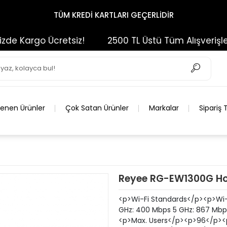
TÜM KREDİ KARTLARI GEÇERLİDİR
 Kargo Ücretsiz!
2500 TL Üstü Tüm Alışverişlerini
lenen Ürünler
Çok Satan Ürünler
Markalar
Sipariş 
Reyee RG-EW1300G Ho
<p>Wi-Fi Standards</p><p>Wi-
GHz: 400 Mbps 5 GHz: 867 Mbp
<p>Max. Users</p><p>96</p>