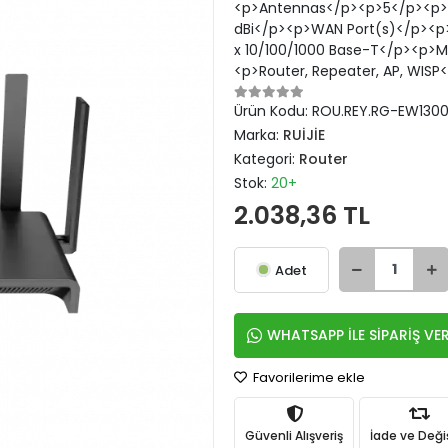
<p>Antennas</p><p>5</p><p>An
dBi</p><p>WAN Port(s)</p><p>
x 10/100/1000 Base-T</p><p>
<p>Router, Repeater, AP, WIS
Ürün Kodu:
ROU.REY.RG-EW130
Marka:
RUİJİE
Kategori:
Router
Stok:
20+
2.038,36 TL
Adet
WHATSAPP İLE SİPARİŞ VE
Favorilerime ekle
Güvenli Alışveriş
İade ve Değ