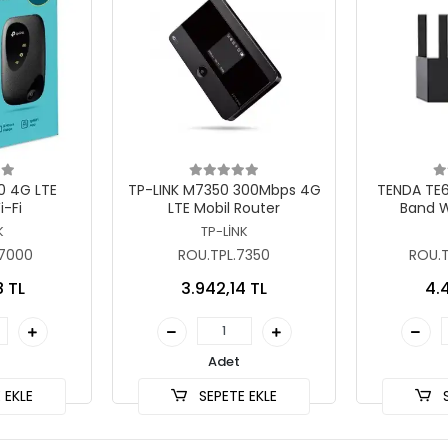
 Ekle
Sepete Ekle
S
0 4G LTE
TP-LINK M7350 300Mbps 4G
TENDA TE
i-Fi
LTE Mobil Router
Band W
K
TP-LİNK
M7000
ROU.TPL.7350
ROU.
8 TL
3.942,14 TL
4.
Adet
 EKLE
SEPETE EKLE
S