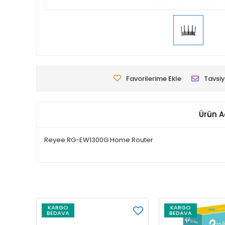
Favorilerime Ekle
Tavsiy
Ürün A
Reyee RG-EW1300G Home Router
KARGO
KARGO
BEDAVA
BEDAVA