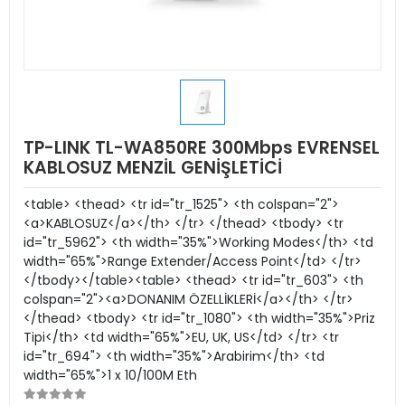
TP-LINK TL-WA850RE 300Mbps EVRENSEL
KABLOSUZ MENZİL GENİŞLETİCİ
<table> <thead> <tr id="tr_1525"> <th colspan="2">
<a>KABLOSUZ</a></th> </tr> </thead> <tbody> <tr
id="tr_5962"> <th width="35%">Working Modes</th> <td
width="65%">Range Extender/Access Point</td> </tr>
</tbody></table><table> <thead> <tr id="tr_603"> <th
colspan="2"><a>DONANIM ÖZELLİKLERİ</a></th> </tr>
</thead> <tbody> <tr id="tr_1080"> <th width="35%">Priz
Tipi</th> <td width="65%">EU, UK, US</td> </tr> <tr
id="tr_694"> <th width="35%">Arabirim</th> <td
width="65%">1 x 10/100M Eth