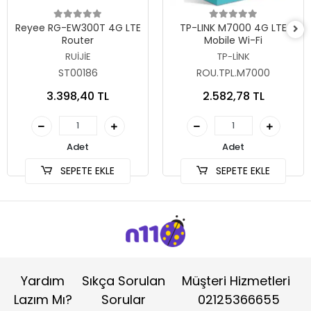
Sepete Ekle
Sepete Ekle
Reyee RG-EW300T 4G LTE
TP-LINK M7000 4G LTE
Router
Mobile Wi-Fi
RUİJİE
TP-LİNK
ST00186
ROU.TPL.M7000
3.398,40 TL
2.582,78 TL
Adet
Adet
SEPETE EKLE
SEPETE EKLE
Yardım
Sıkça Sorulan
Müşteri Hizmetleri
Lazım Mı?
Sorular
02125366655