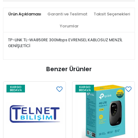
Ürün Açıklaması
Garanti ve Teslimat
Taksit Seçenekleri
Yorumlar
TP-LINK TL-WA850RE 300Mbps EVRENSEL KABLOSUZ MENZİL
GENİŞLETİCİ
Benzer Ürünler
KARGO
KARGO
BEDAVA
BEDAVA