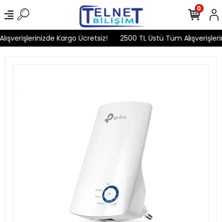
0
şverişlerinizde Kargo Ücretsiz!
2500 TL Üstü Tüm Alışverişlerin