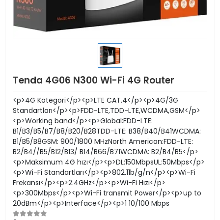
Tenda 4G06 N300 Wi-Fi 4G Router
<p>4G Kategori</p><p>LTE CAT.4</p><p>4G/3G
Standartları</p><p>FDD-LTE,TDD-LTE,WCDMA,GSM</p>
<p>Working band</p><p>Global:FDD-LTE:
B1/B3/B5/B7/B8/B20/B28TDD-LTE: B38/B40/B41WCDMA:
B1/B5/B8GSM: 900/1800 MHzNorth American:FDD-LTE:
B2/B4//B5/B12/B13/ B14/B66/B71WCDMA: B2/B4/B5</p>
<p>Maksimum 4G hızı</p><p>DL:150MbpsUL:50Mbps</p>
<p>Wi-Fi Standartları</p><p>802.11b/g/n</p><p>Wi-Fi
Frekansı</p><p>2.4GHz</p><p>Wi-Fi Hızı</p>
<p>300Mbps</p><p>Wi-Fi transmit Power</p><p>up to
20dBm</p><p>Interface</p><p>1 10/100 Mbps