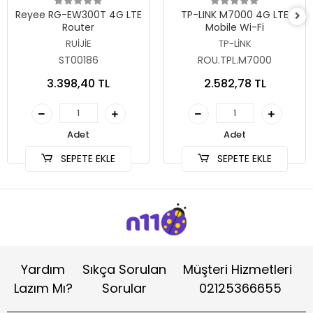
Sepete Ekle
Sepete Ekle
Reyee RG-EW300T 4G LTE
TP-LINK M7000 4G LTE
Router
Mobile Wi-Fi
RUİJİE
TP-LİNK
ST00186
ROU.TPL.M7000
3.398,40 TL
2.582,78 TL
Adet
Adet
SEPETE EKLE
SEPETE EKLE
Yardım
Sıkça Sorulan
Müşteri Hizmetleri
Lazım Mı?
Sorular
02125366655