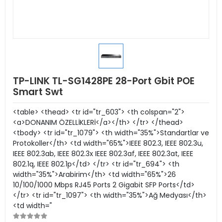
TP-LINK TL-SG1428PE 28-Port Gbit POE
Smart Swt
<table> <thead> <tr id="tr_603"> <th colspan="2">
<a>DONANIM ÖZELLİKLERİ</a></th> </tr> </thead>
<tbody> <tr id="tr_1079"> <th width="35%">Standartlar ve
Protokoller</th> <td width="65%">IEEE 802.3, IEEE 802.3u,
IEEE 802.3ab, IEEE 802.3x IEEE 802.3af, IEEE 802.3at, IEEE
802.1q, IEEE 802.1p</td> </tr> <tr id="tr_694"> <th
width="35%">Arabirim</th> <td width="65%">26
10/100/1000 Mbps RJ45 Ports 2 Gigabit SFP Ports</td>
</tr> <tr id="tr_1097"> <th width="35%">Ağ Medyası</th>
<td width="