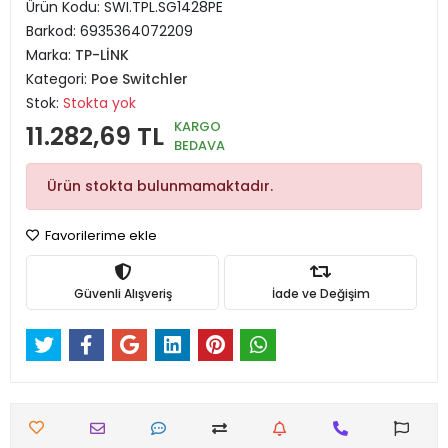
Ürün Kodu:
SWI.TPL.SG1428PE
Barkod:
6935364072209
Marka:
TP-LİNK
Kategori:
Poe Switchler
Stok:
Stokta yok
KARGO
11.282,69 TL
BEDAVA
Ürün stokta bulunmamaktadır.
Favorilerime ekle
Güvenli Alışveriş
İade ve Değişim