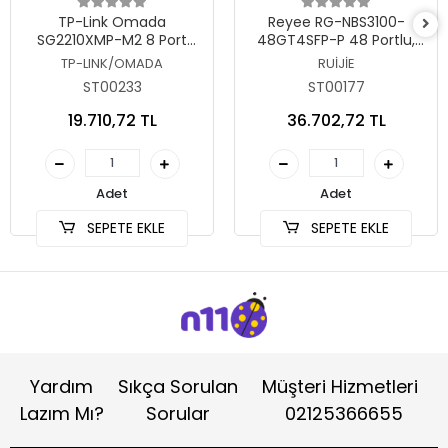
Sepete Ekle
Sepete Ekle
TP-Link Omada
Reyee RG-NBS3100-
SG2210XMP-M2 8 Port
48GT4SFP-P 48 Portlu,
2.5G Gigabit PoE Switch
10/100/1000 Gigabit, L2
TP-LINK/OMADA
RUİJİE
Yönetilebilir Switch, 4 SFP,
ST00233
ST00177
48 Port PoE+ (370W)
19.710,72 TL
36.702,72 TL
Adet
Adet
SEPETE EKLE
SEPETE EKLE
Yardım
Sıkça Sorulan
Müşteri Hizmetleri
Lazım Mı?
Sorular
02125366655