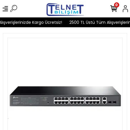
0
şverişlerinizde Kargo Ücretsiz!
2500 TL Üstü Tüm Alışverişlerin