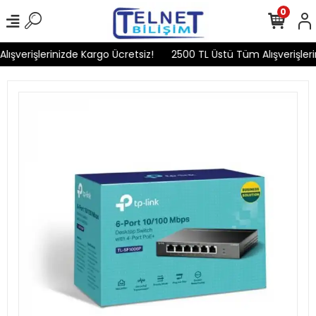
0
şverişlerinizde Kargo Ücretsiz!
2500 TL Üstü Tüm Alışverişlerin