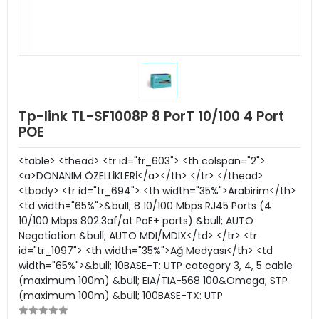
Tp-link TL-SF1008P 8 PorT 10/100 4 Port
POE
<table> <thead> <tr id="tr_603"> <th colspan="2">
<a>DONANIM ÖZELLİKLERİ</a></th> </tr> </thead>
<tbody> <tr id="tr_694"> <th width="35%">Arabirim</th>
<td width="65%">&bull; 8 10/100 Mbps RJ45 Ports (4
10/100 Mbps 802.3af/at PoE+ ports) &bull; AUTO
Negotiation &bull; AUTO MDI/MDIX</td> </tr> <tr
id="tr_1097"> <th width="35%">Ağ Medyası</th> <td
width="65%">&bull; 10BASE-T: UTP category 3, 4, 5 cable
(maximum 100m) &bull; EIA/TIA-568 100&Omega; STP
(maximum 100m) &bull; 100BASE-TX: UTP