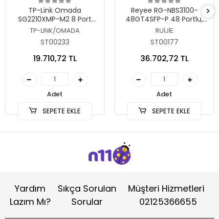
Sepete Ekle
Sepete Ekle
TP-Link Omada
Reyee RG-NBS3100-
SG2210XMP-M2 8 Port
48GT4SFP-P 48 Portlu,
2.5G Gigabit PoE Switch
10/100/1000 Gigabit, L2
TP-LINK/OMADA
RUİJİE
Yönetilebilir Switch, 4 SFP,
ST00233
ST00177
48 Port PoE+ (370W)
19.710,72 TL
36.702,72 TL
Adet
Adet
SEPETE EKLE
SEPETE EKLE
Yardım
Sıkça Sorulan
Müşteri Hizmetleri
Lazım Mı?
Sorular
02125366655